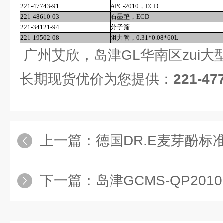
221-47743-91
APC-2010
，
ECD
221-48610-03
石墨垫，
ECD
221-34121-94
分子筛
221-19502-08
阻力管，
0.31*0.08*60L
广州艾欣，岛津GL华南区zui
长期现货优价为您提供：
221-47
上一篇：
德国DR.E麦芽酚标准
下一篇：
岛津GCMS-QP2010（S）SPL