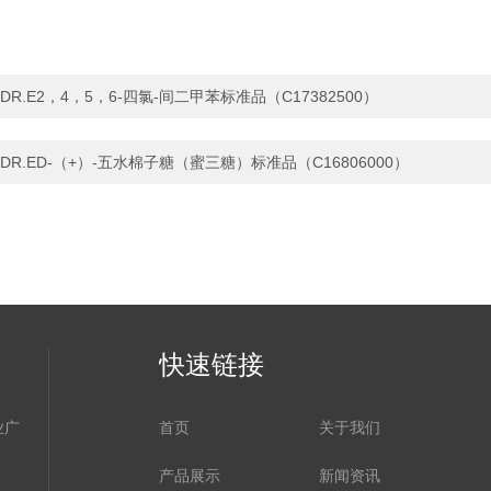
DR.E2，4，5，6-四氯-间二甲苯标准品（C17382500）
DR.ED-（+）-五水棉子糖（蜜三糖）标准品（C16806000）
快速链接
业广
首页
关于我们
产品展示
新闻资讯