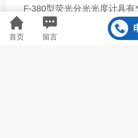
F-380型荧光分光光度计具有
发侧配有挡光快门，可以减少样
首页
留言
光敏样品；发射侧配有门控光闸
强光直射，延长了接收器的使用
（4）测试种类丰富，软件功能
可以测试荧光、磷光及化学发光z
研用户的使用要求；应用软件功
的谱图成立功能使操作者于仪器
*的光学系统设计，实现高分辨