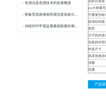
实际分度值
色谱法及色谱技术的发展概述
zui大称量
制备型高效液相色谱仪是高效分离与分析技术设备
可重复性标
校准砝码值
鸡组织中甲基盐霉素残留量的测定实验
类型
天平的外形
包装的外部
秤盘尺寸
风罩有效容
净重
毛重
产品咨