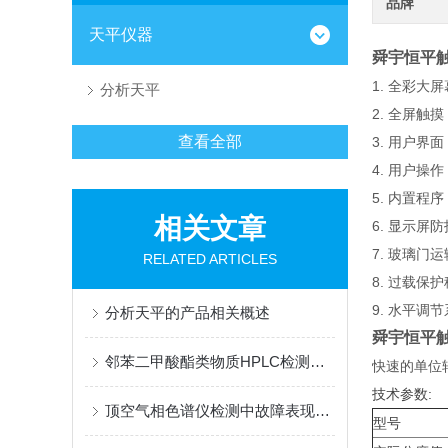
品牌
天平仪器
舜宇恒平
1. 全彩
分析天平
2. 全屏
查看全部
3. 用户界
4. 用户
5. 内置
相关文章
6. 显示
7. 玻璃
RELATED ARTICLES
8. 过载
9. 水平
分析天平的产品相关概述
舜宇恒平
邻苯二甲酸酯类物质HPLC检测的色谱条件
快速的单位
技术参数:
顶空气相色谱仪检测中故障表现的形式
型号