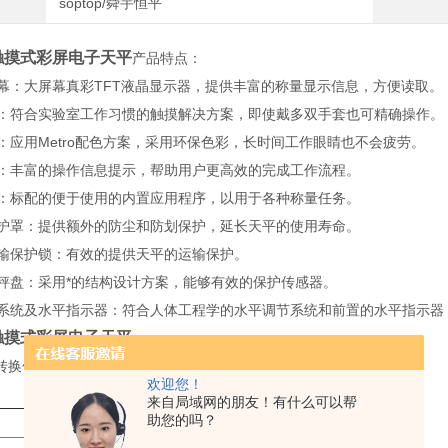
soptop/舜宇恒平
触摸式彩屏电子天平
产品
特点
：
大屏幕：大屏幕真彩TFT液晶显示器，提供丰富的称量显示信息，方便读取。
触摸：符合实验室工作习惯的触摸解决方案，即使戴多双手套也可精确操作。
面：应用Metro配色方案，采用环保色彩，长时间工作眼睛也不会疲劳。
操作：丰富的操作信息提示，帮助用户更高效的完成工作流程。
程序：标配的便于使用的内置应用程序，以用于各种称量任务。
屏防护罩：提供额外的防尘和防划保护，延长天平的使用寿命。
门运输保护锁：有效的提供天平的运输保护。
保护秤盘：采用*的结构设计方案，能够有效的保护传感器。
调节系统及水平指示器：符合人体工程学的水平调节系统和前置的水平指示
触摸式彩屏电子天平
转换使操作更加方便，清晰和直观。
欢迎您！
来自局域网的朋友！有什么可以帮
助您的吗？
AE124
AE224
AE223
AE323
AE523