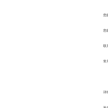
您
您
联
常
详
补