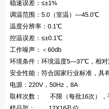
稳速误差：
≤
±1%
调温范围：5.0（室温）—45.0℃
温度分辨率：0.1℃
控温误差：
≤
±0.1℃
工作噪声：＜60db
环境条件：环境温度5—37℃，相对湿
安全性能：符合国家行业标准，具
电源：220V，50Hz，8A
取样次数： 不限（每批16次），
样品架： 12X16孔位