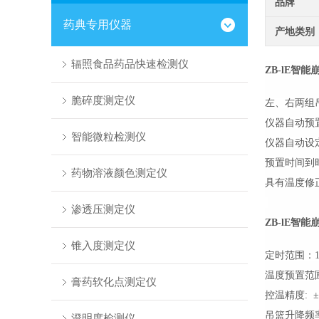
品牌
药典专用仪器
产地类别
辐照食品药品快速检测仪
ZB-lE
智能
脆碎度测定仪
左、右两组
仪器自动预
智能微粒检测仪
仪器自动设
预置时间到
药物溶液颜色测定仪
具有温度修
渗透压测定仪
ZB-lE
智能
锥入度测定仪
定时范围：
温度预置范圃
膏药软化点测定仪
控温精度:
±
吊篮升降频率:
澄明度检测仪