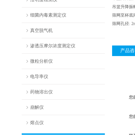
吊篮升降振幅:
细菌内毒素测定仪
筛网至杯底
筛网孔径: 2
真空脱气机
渗透压摩尔浓度测定仪
产品咨
微粒分析仪
电导率仪
药物溶出仪
您
崩解仪
您
熔点仪