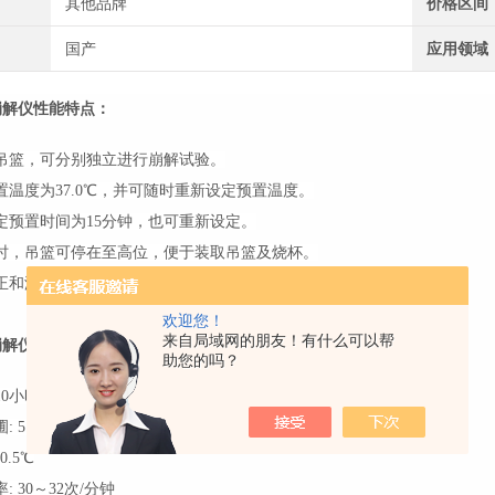
其他品牌
价格区间
国产
应用领域
崩解仪
性能特点：
吊篮，可分别独立进行崩解试验。
置温度为37.0℃，并可随时重新设定预置温度。
定预置时间为15分钟，也可重新设定。
时，吊篮可停在至高位，便于装取吊篮及烧杯。
正和温度超限报警自动保护功能。
欢迎您！
来自局域网的朋友！有什么可以帮
崩解仪
技术指标：
助您的吗？
10小时内任意设定，显示分辨率为分
: 5.0℃（或室温）～40.0℃任意设定，显示分辨率为0.1℃
0.5℃
 30～32次/分钟