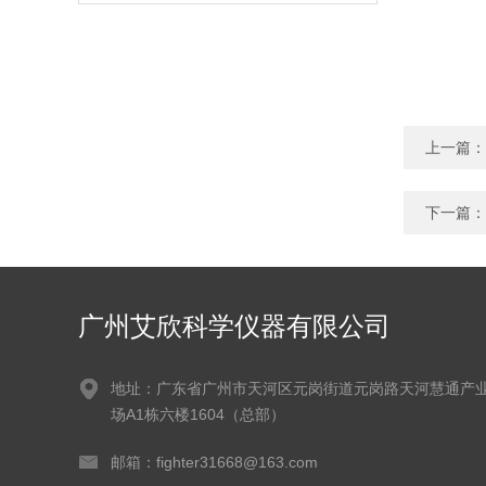
上一篇：
下一篇：
广州艾欣科学仪器有限公司
地址：广东省广州市天河区元岗街道元岗路天河慧通产
场A1栋六楼1604（总部）
邮箱：fighter31668@163.com