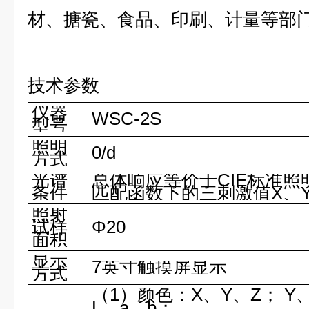
材、搪瓷、食品、印刷、计量等部
技术参数
仪器
WSC-2S
型号
照明
0/d
方式
光谱
总体响应等价于CIE标准照明
条件
匹配函数下的三刺激值X、Y
照射
试样
Φ20
面积
显示
7
英寸触摸屏显示
方式
（1）颜色：X、Y、Z； Y、x
L、a、b；