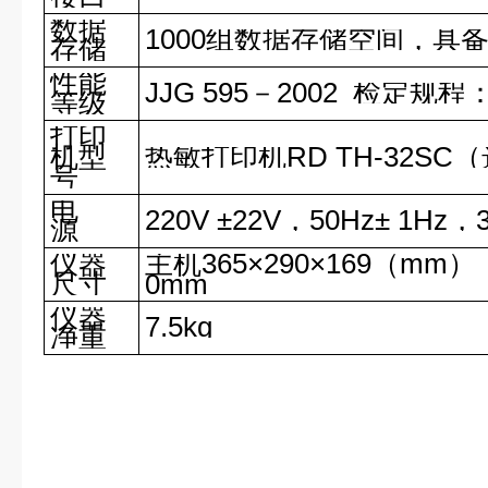
数据
1000
组数据存储空间，具
存储
性能
JJG 595
－2002 检定规程
等级
打印
机型
热敏打印机RD TH-32SC
号
电
220V
±22V，50Hz± 1Hz，
源
仪器
主机365×290×169（mm
尺寸
0mm
仪器
7.5kg
净重