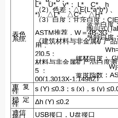
L*
、U*、v*； L*、C*、h
（2）色差：△E(L*a*b*) 、 
*)、△L*、△C*、△H*
（3）白度：
甘茨白度：CI
蓝光白度
陶贝式(Ta
ASTM推荐，W＝4B-3G；
表色
亨特白度：GB
系统
《建筑材料与非金属矿产品
用，
Wh=100-[(100
2]0.5
；
建材白度： GB/T 59
材料与非金属矿产品白度
Wj
5 ；
黄度指数：ASTM E 
00(1.3013X-1.1498Z)
重 复
s (Y)
≤0.3；s (x)，s (y) ≤0
性
稳 定
Δh (Y) ≤0.2
性
通信
USB
接口，U盘接口
接口