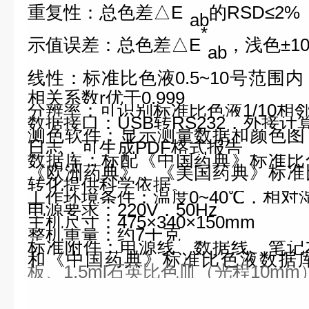
重复性：总色差△E
的RSD≤
2
ab
*
示值误差：
总色差△E
，
浅色±1
ab
线性：标准比色液0.5~10号范围
相关系数r优于0.999
分辨率：可识别标准比色液1/10相
数据接口：USB转RS232，外接
测色软件：显示测量数据和颜色图
日志，可生成PDF格式报告
数据库：标配《中国药典》标准比
《欧洲药典》、《美国药典》标准
转化提供科学依据。
工作环境条件：温度0~40℃，相对
电源要求：220V，50Hz
主机尺寸：475×340×150mm
整机重量：约7千克
标准附件：电源线、数据线、笔记
和《中国药典》标准比色液数据
板、1.5ml石英比色皿（光程10m