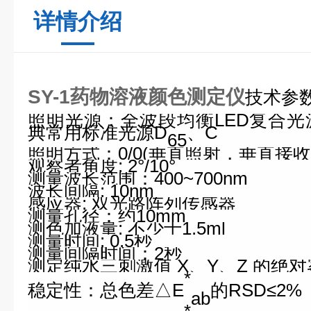
详情介绍
SY-1药物溶液颜色测定仪
技术参
照明光源：全波段均衡LED复合光源
典常用标准光源D
、C
65
照明方式：0/0(垂直照射，垂直接收
观察者角度: 2°/10°
测量波长范围：400~700nm
波长间隔: 10nm
感应器: 双光路阵列传感器
测量孔径：约10mm
测色加液量: 不少于1.5ml
测量时间: 0.5秒
测量间隔时间：2秒
测定纯水三刺激值 X、Y、Z 的绝对雾
*
稳定性：
总色差△E
的RSD≤
2%
ab
*