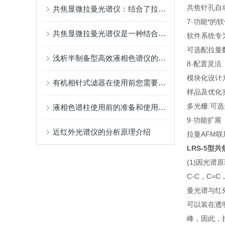
共焦针孔自
共焦显微拉曼光谱仪：结合了拉曼光谱技术和共聚焦显微技术
7·功能*的
共焦显微拉曼光谱仪是一种结合共焦显微技术与拉曼光谱分析的仪器
软件系统专
可选配拉曼
浅析半制备型高效液相色谱仪的特点和应用领域
8·配置灵活
模块化设计
有机相针式滤器在使用前您需要来了解
样品及优化
多光栅:可
液相色谱柱使用前的准备和使用后的维护
9·功能扩展
近红外光谱仪的分析原理介绍
拉曼AFM联
LRS-5型
(1)因光
C-C，C
曼光谱与红
可以装在透
峰，因此，