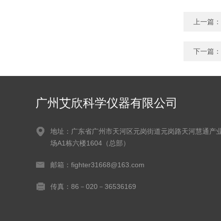
上一篇：
下一篇：
广州艾欣科学仪器有限公司
地址：广东省广州市天河区元岗街道元岗路天河慧通产
场A1栋六楼1604（总部）
邮箱：fighter31668@163.com
传真：86－020－36536169