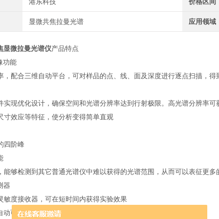
港东科技
价格区间
显微共焦拉曼光谱
应用领域
共焦显微拉曼光谱仪
产品特点
像功能
率，配合三维自动平台，可对样品的点、线、面及深度进行逐点扫描，得
件实现优化设计，确保空间和光谱分辨率达到行射极限。高光谱分辨率可
尺寸效应等特征，使分析变得简单直观
的四阶峰
能
，能够检测到其它普通光谱仪中难以获得的光谱范围，从而可以表征更多
测器
灵敏度接收器，可在短时间内获得实验效果
制自动可变针孔