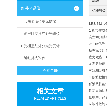
品牌
红外光谱仪
仪器种类
共焦显微拉曼光谱仪
LRS-5型
1.真共焦成
傅里叶变换红外光谱仪
高空间分辨
2.性能优异
光栅型红外分光光度计
所有光学组
应力效应、
近红外光谱仪
3·高灵敏度
查看全部
可观测到硅
4·低波数性
低波数性能
相关文章
5·高灵敏探
低噪声、高
RELATED ARTICLES
6·软件控