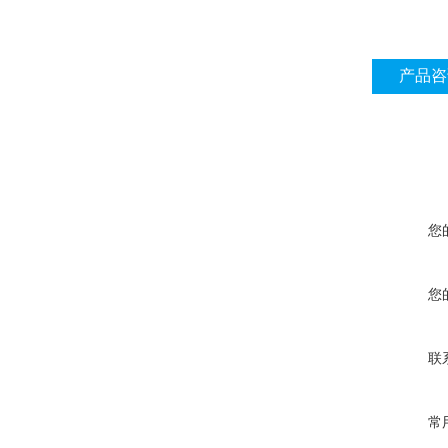
产品咨
您
您
联
常