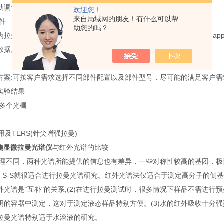
动调节
欢迎您！
来自局域网的朋友！有什么可以帮
软件
助您的吗？
为拉曼光谱设计，不仅可实现普通的光谱采集和处理分析，还可实现Mapp
数据库，包括实现快速鉴定和分析
方案:可按客户需求选择不同部件配置以及部件型号，尽可能的满足客户需
实验结果
选多个光栅
用及TERS(针尖增强拉曼)
共焦显微拉曼光谱仪
与红外光谱的比较
谱原理不同，两种光谱所能提供的信息也有差异，一些对称性较高的基团，
=C，S-S就很适合进行拉曼光谱研究。红外光谱法仅适合于测定高分子的
外光谱是“互补"的关系,(2)在进行拉曼测试时，很多情况下样品不需进
明的容器中测定，这对于测定液态样品特别方便。(3)水的红外吸收十分强烈
拉曼光谱特别适于水溶液的研究。