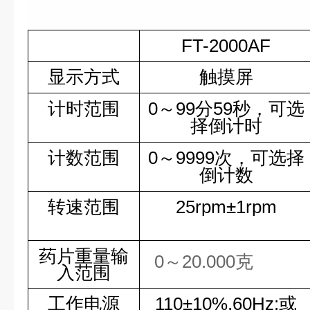
FT-2000AF
显示方式
触摸屏
计时范围
0～99分59秒，可选
择倒计时
计数范围
0～9999次，可选择
倒计数
转速范围
25rpm±1rpm
药片重量输
0
～
20.000克
入范围
工作电源
110
±
10%,60Hz;或