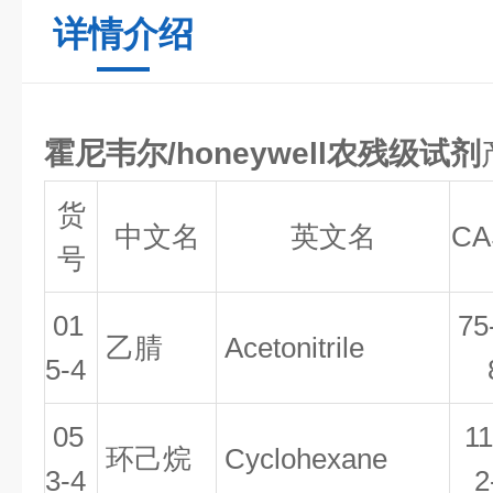
详情介绍
霍尼韦尔/honeywell农残级试剂
货
中文名
英文名
CA
号
01
75
乙腈
Acetonitrile
5-4
05
11
环己烷
Cyclohexane
3-4
2