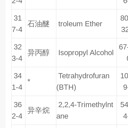
2-4
6
31
80
石油醚
troleum Ether
7-4
3
32
67
异丙醇
Isopropyl Alcohol
3-4
34
Tetrahydrofuran
10
*
1-4
(BTH)
9
36
2,2,4-Trimethylnt
54
异辛烷
2-4
ane
4