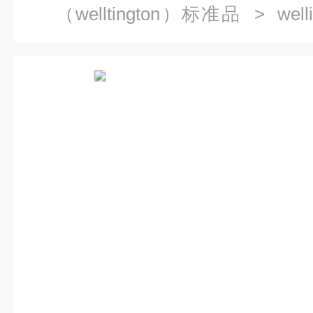
（welltington）标准品
> wel
（PFHpA）