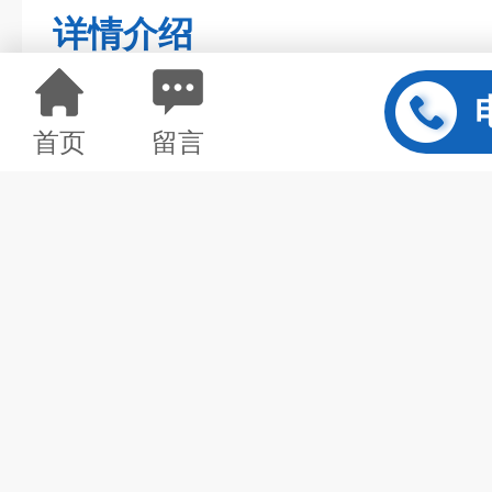
详情介绍
首页
留言
上海仪电气相色谱
仪
主要特性：
● 全新设计的高性能HRGC。
● 仪器（基型）装有双FID检测器，
导检测器，GC122-ECD电子捕获检
磷检测器，GC122-FPD火焰光