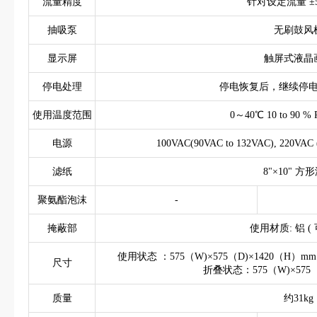
流量精度
针对设定流量 ±
抽吸泵
无刷鼓风
显示屏
触屏式液晶
停电处理
停电恢复后，继续停
使用温度范围
0～40℃ 10 to 90 
电源
100VAC(90VAC to 132VAC), 220VAC 
滤纸
8"×10" 方
聚氨酯泡沫
-
掩蔽部
使用材质: 铝 (
使用状态 ：575（W)×575（D)×1420（H
尺寸
折叠状态：575（W)×575（
质量
约31kg