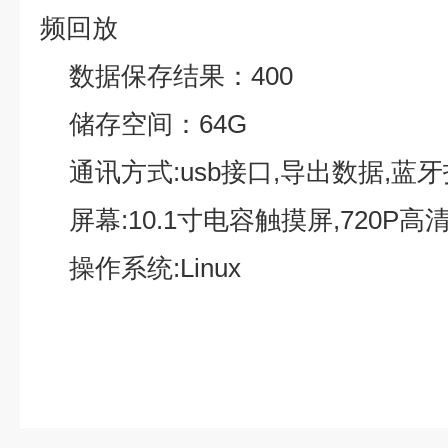
频回放
数据保存结果：
400
储存空间
：
64
G
通讯方式
:usb
接口
,
导出数据
,
蓝牙
屏幕
:10.1
寸电容触摸屏
,720P
高
操作系统
:Linux