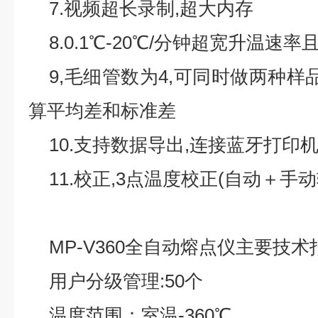
7.
视频超长录制
,
超大内存
8.0.1
℃
-20
℃
/
分钟超宽升温速率
9,
毛细管数为
4,
可同时做两种样
算平均差和标准差
10.
支持数据导出
,
连接蓝牙打印
11.
校正
,3
点温度校正
(
自动＋手动
MP-V360
全自动熔点仪
主要技术
用户分级管理
:50
个
温度范围：室温
-3
6
0
℃