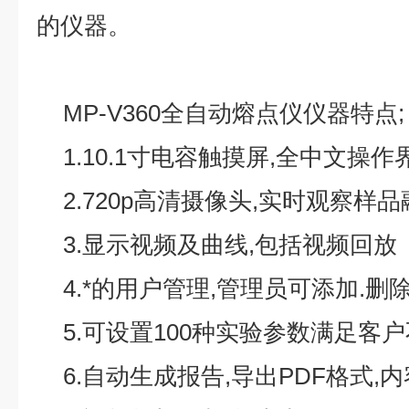
的
仪器。
MP-V360
全自动熔点仪
仪器特点
;
1.10.1
寸电容触摸屏
,
全中文操作
2.720p
高清摄像头
,
实时观察样品
3.
显示视频及曲线
,
包括视频回放
4.
*的用户管理
,
管理员可添加
.
删
5.
可设置
100
种实验参数满足客户
6.
自动生成报告
,
导出
PDF
格式
,
内