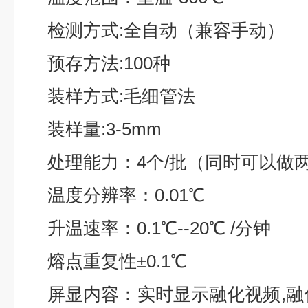
检测方式
:
全自动（兼容手动）
预存方法
:100
种
装样方式
:
毛细管法
装样量
:3-5mm
处理能力：
4
个
/
批（同时可以做
温度分辨率：
0.
0
1
℃
升温速率：
0.1
℃
--20
℃
/
分钟
熔点重复性
±0.
1
℃
屏显内容
：
实时显示融化视频
,
融