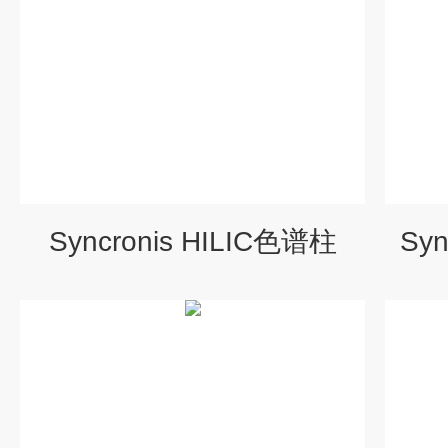
Syncronis HILIC色谱柱
Sy