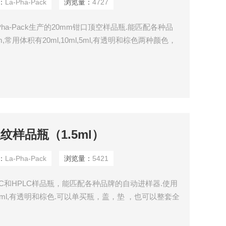
：
La-Pha-Pack
浏览量：
4727
ha-Pack生产的20mm钳口顶空样品瓶.能匹配各种品
常用体积有20ml,10ml,5ml,有透明和棕色两种颜色，
m螺纹样品瓶（1.5ml）
：
La-Pha-Pack
浏览量：
5421
准的GC和HPLC样品瓶，能匹配各种品牌的自动进样器.使用
5ml,有透明和棕色.可以单买瓶，盖，垫 ，也可以整套全