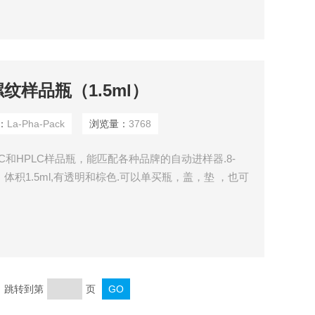
25螺纹样品瓶（1.5ml）
：
La-Pha-Pack
浏览量：
3768
的GC和HPLC样品瓶，能匹配各种品牌的自动进样器.8-
，体积1.5ml,有透明和棕色.可以单买瓶，盖，垫 ，也可
页 跳转到第
页