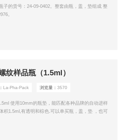
，其中瓶子的货号：24-09-0402。整套由瓶，盖，垫组成 整
976。
425螺纹样品瓶（1.5ml）
：
La-Pha-Pack
浏览量：
3570
样品瓶,1.5ml 使用10mm的瓶垫，能匹配各种品牌的自动进样
积1.5ml,有透明和棕色.可以单买瓶，盖，垫 ，也可