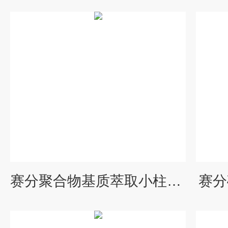
赛分聚合物基质萃取小柱汇总
赛分