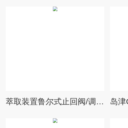
萃取装置鲁尔式止回阀/调节阀（5010-60010）