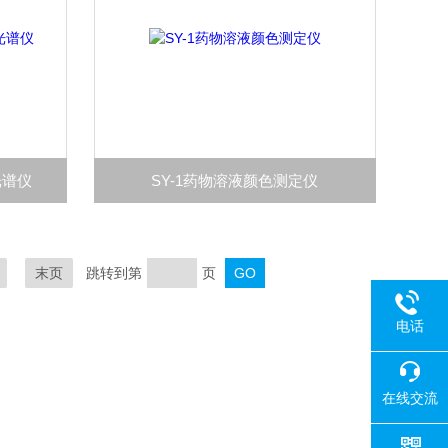
光谱仪
SY-1药物溶液颜色测定仪
末页
跳转到第
页
电话
在线交流